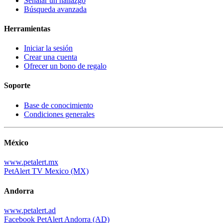
Señalar un hallazgo
Búsqueda avanzada
Herramientas
Iniciar la sesión
Crear una cuenta
Ofrecer un bono de regalo
Soporte
Base de conocimiento
Condiciones generales
México
www.petalert.mx
PetAlert TV Mexico (MX)
Andorra
www.petalert.ad
Facebook PetAlert Andorra (AD)