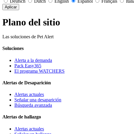
Deutsch
Dutch
English
Español
Français
Ital
Aplicar
Plano del sitio
Las soluciones de Pet Alert
Soluciones
Alerta a la demanda
Pack Easy365
El programa WATCHERS
Alertas de Desaparición
Alertas actuales
Señalar una desaparición
Búsqueda avanzada
Alertas de hallazgo
Alertas actuales