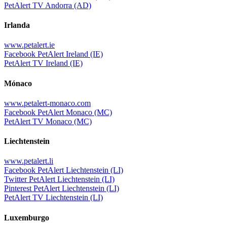
PetAlert TV Andorra (AD)
Irlanda
www.petalert.ie
Facebook PetAlert Ireland (IE)
PetAlert TV Ireland (IE)
Mónaco
www.petalert-monaco.com
Facebook PetAlert Monaco (MC)
PetAlert TV Monaco (MC)
Liechtenstein
www.petalert.li
Facebook PetAlert Liechtenstein (LI)
Twitter PetAlert Liechtenstein (LI)
Pinterest PetAlert Liechtenstein (LI)
PetAlert TV Liechtenstein (LI)
Luxemburgo