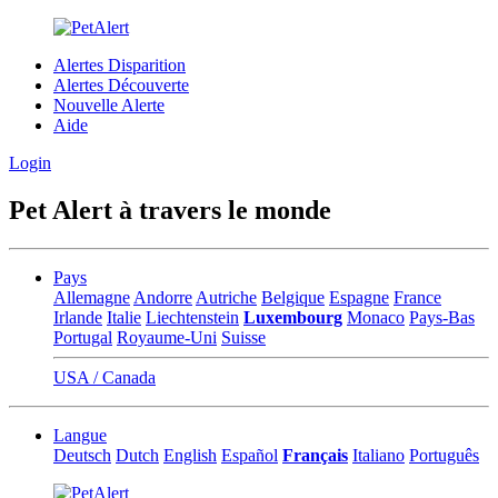
Alertes Disparition
Alertes Découverte
Nouvelle Alerte
Aide
Login
Pet Alert à travers le monde
Pays
Allemagne
Andorre
Autriche
Belgique
Espagne
France
Irlande
Italie
Liechtenstein
Luxembourg
Monaco
Pays-Bas
Portugal
Royaume-Uni
Suisse
USA / Canada
Langue
Deutsch
Dutch
English
Español
Français
Italiano
Português