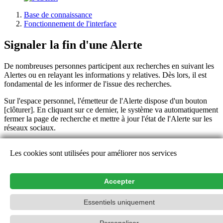
Base de connaissance
Fonctionnement de l'interface
Signaler la fin d'une Alerte
De nombreuses personnes participent aux recherches en suivant les
Alertes ou en relayant les informations y relatives. Dès lors, il est
fondamental de les informer de l'issue des recherches.
Sur l'espace personnel, l'émetteur de l'Alerte dispose d'un bouton
[clôturer]. En cliquant sur ce dernier, le système va automatiquement
fermer la page de recherche et mettre à jour l'état de l'Alerte sur les
réseaux sociaux.
Il est possible de laisser un message personnalisé, consultable par
Les cookies sont utilisées pour améliorer nos services
tous les visiteurs.
La clôture d'une Alerte est définitive
. Toutes les informations ne
sont plus disponibles côté public, mais demeurent consultables
Accepter
uniquement par son auteur.
Essentiels uniquement
Aide
Contact